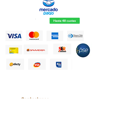
Contactanos
+57 315 500 79 55
Calle 14 # 7 - 95 CC Shanghai
Cali - Colombia.