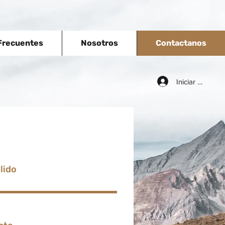
Frecuentes
Nosotros
Contactanos
Iniciar sesión
calcetines gorras planas,
 moda para niños y adultos,
s alta calidad diseño,
ión y venta de gorras para
bre, niños y niñas al por
lido
l detal, sombreros de moda
os y niños, gorras para mujer,
rra olliecaps, gorra olliekids