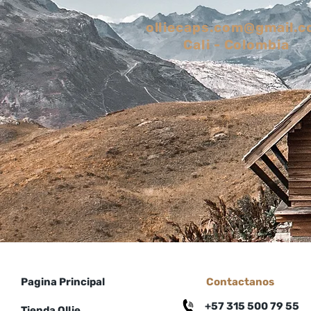
olliecaps.com@gmail.
Cali - Colombia
Pagina Principal
Contactanos
+57 315 500 79 55
Tienda Ollie