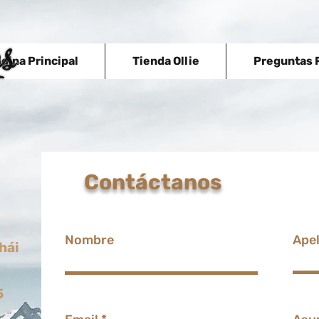
gina Principal
Tienda Ollie
Preguntas 
venta de 
Contáctanos
gorras de
con la má
distribuc
dama, hom
Nombre
Apel
mayor y a
hái
para adult
hombre, go
5