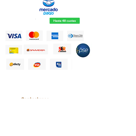
Contactanos
+57 315 500 79 55
Calle 14 # 7 - 95 CC Shanghai
Cali - Colombia.